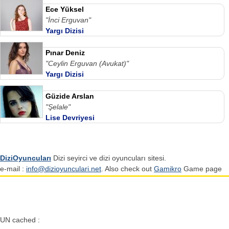
Ece Yüksel
"İnci Erguvan"
Yargı Dizisi
Pınar Deniz
"Ceylin Erguvan (Avukat)"
Yargı Dizisi
Güzide Arslan
"Şelale"
Lise Devriyesi
DiziOyuncuları
Dizi seyirci ve dizi oyuncuları sitesi.
e-mail :
info@dizioyunculari.net
. Also check out
Gamikro
Game page
UN cached :