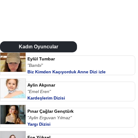
Kadın Oyuncular
Eylül Tumbar
"Bambi"
Biz Kimden Kaçıyorduk Anne Dizi izle
Aylin Akpınar
"Emel Eren"
Kardeşlerim Dizisi
Pınar Çağlar Gençtürk
"Aylin Erguvan Yılmaz"
Yargı Dizisi
Ece Yüksel