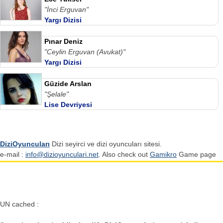
"İnci Erguvan"
Yargı Dizisi
Pınar Deniz
"Ceylin Erguvan (Avukat)"
Yargı Dizisi
Güzide Arslan
"Şelale"
Lise Devriyesi
DiziOyuncuları
Dizi seyirci ve dizi oyuncuları sitesi.
e-mail :
info@dizioyunculari.net
. Also check out
Gamikro
Game page
UN cached :