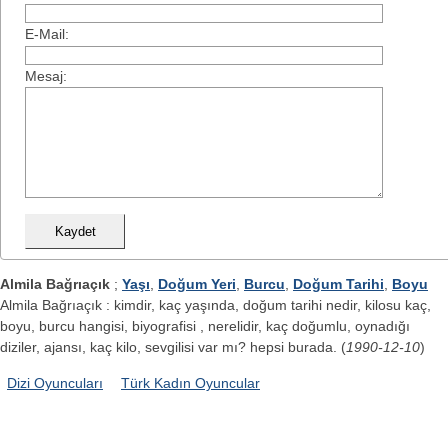
E-Mail:
Mesaj:
Almila Bağrıaçık
;
Yaşı
,
Doğum Yeri
,
Burcu
,
Doğum Tarihi
,
Boyu
Almila Bağrıaçık : kimdir, kaç yaşında, doğum tarihi nedir, kilosu kaç,
boyu, burcu hangisi, biyografisi , nerelidir, kaç doğumlu, oynadığı
diziler, ajansı, kaç kilo, sevgilisi var mı? hepsi burada. (
1990-12-10
)
Dizi Oyuncuları
Türk Kadın Oyuncular