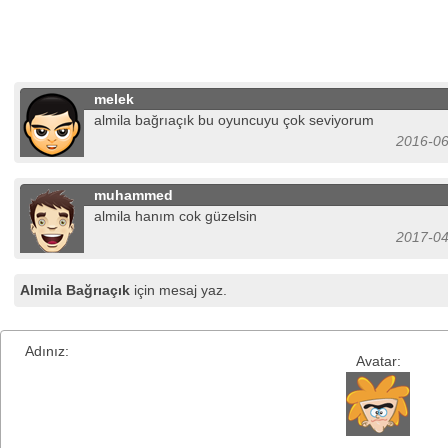
melek
almila bağrıaçık bu oyuncuyu çok seviyorum
2016-06
muhammed
almila hanım cok güzelsin
2017-04
Almila Bağrıaçık
için mesaj yaz.
Adınız:
Avatar: