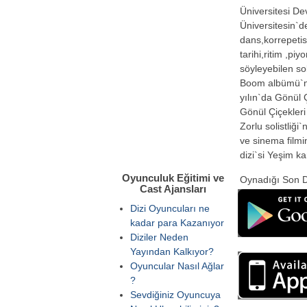
Üniversitesi D
Üniversitesin`d
dans,korrepeti
tarihi,ritim ,pi
söyleyebilen so
Boom albümü`nü
yılın`da Gönül Ç
Gönül Çiçekleri
Zorlu solistliği
ve sinema film
dizi`si Yeşim ka
Oyunculuk Eğitimi ve
Oynadığı Son D
Cast Ajansları
Dizi Oyuncuları ne
kadar para Kazanıyor
Diziler Neden
Yayından Kalkıyor?
Oyuncular Nasıl Ağlar
?
Sevdiğiniz Oyuncuya