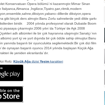
evlet Konservatuarı Opera bölümü`ni kazanmıştır.Mimar Sinan
e İtalyanca,Almanca ,İngilizce,Tiyatro,şan,ritmik,modern
syon,ensemble,sahne,diksiyon,yabancı dillerde diksiyon,opera
yona gibi birçok ders almıştır.Banu Zorlu sahnelerde yedi dilde şarkı
listlerden biridir. 2004 yılında profesyonel olarak Dubaide Boom
 piyasaya çıkarmıştır.2006 yılın`da Türkiye`de Aşk 2008
içekleri adlı albümleri ile bir çok hayranına ulaşmıştır.Sanatçı`nın
 albümü yurt içi ve yurt dışında bir çok ödüle sahip olmuştur.Banu
`nin yanında başarılı bir oyunculukta segilemektedir.Bir çok dizi film
in`de oynayan başarılı oyuncu 2014 yılında başlayan Küçük Ağa
rakteri ile yeniden ekranlarda`dır.
izi Rolü:
Küçük Ağa
dizisi
Yeşim
karakteri