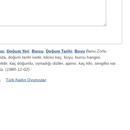
aşı
,
Doğum Yeri
,
Burcu
,
Doğum Tarihi
,
Boyu
Banu Zorlu :
nda, doğum tarihi nedir, kilosu kaç, boyu, burcu hangisi,
elidir, kaç doğumlu, oynadığı diziler, ajansı, kaç kilo, sevgilisi var
a. (
1980-12-02
)
ı
Türk Kadın Oyuncular