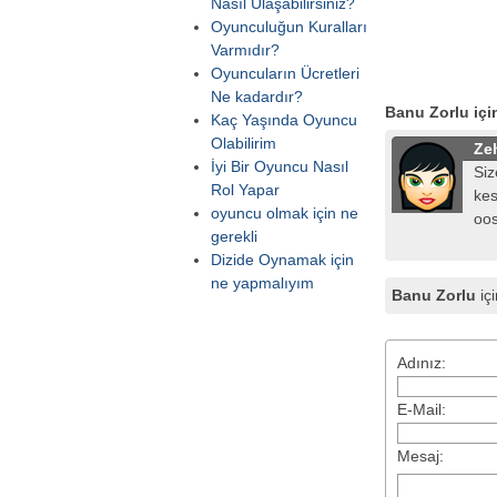
Nasıl Ulaşabilirsiniz?
Oyunculuğun Kuralları
Varmıdır?
Oyuncuların Ücretleri
Ne kadardır?
Banu Zorlu içi
Kaç Yaşında Oyuncu
Olabilirim
Ze
İyi Bir Oyuncu Nasıl
Siz
Rol Yapar
kes
oyuncu olmak için ne
oos
gerekli
Dizide Oynamak için
ne yapmalıyım
Banu Zorlu
iç
Adınız:
E-Mail:
Mesaj: