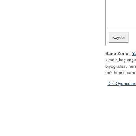
Banu Zorlu
;
Y
kimdir, kaç yaşı
biyografisi , ner
mı? hepsi burad
Dizi Oyuncular