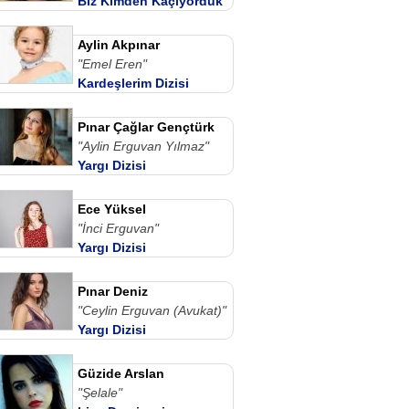
Biz Kimden Kaçıyorduk
Anne Dizi izle
Aylin Akpınar
"Emel Eren"
Kardeşlerim Dizisi
Pınar Çağlar Gençtürk
"Aylin Erguvan Yılmaz"
Yargı Dizisi
Ece Yüksel
"İnci Erguvan"
Yargı Dizisi
Pınar Deniz
"Ceylin Erguvan (Avukat)"
Yargı Dizisi
Güzide Arslan
"Şelale"