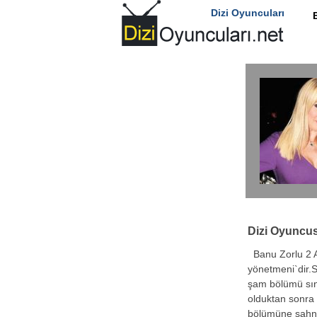
Dizi Oyuncuları
Dizi Oyuncu
Banu Zorlu 2 A
yönetmeni`dir.S
şam bölümü sına
olduktan sonra 
bölümüne sahne