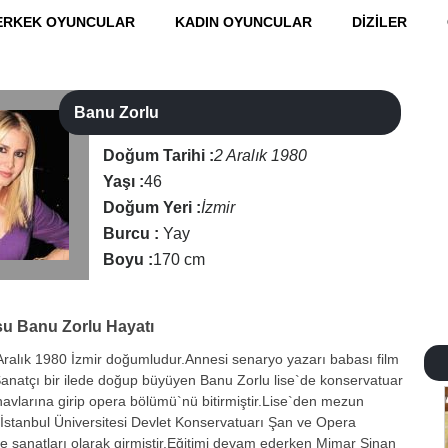
ERKEK OYUNCULAR
KADIN OYUNCULAR
DİZİLER
Banu Zorlu
Doğum Tarihi :
2 Aralık 1980
Yaşı :
46
Doğum Yeri :
İzmir
Burcu :
Yay
Boyu :
170 cm
su
Banu Zorlu Hayatı
ralık 1980 İzmir doğumludur.Annesi senaryo yazarı babası film
anatçı bir ilede doğup büyüyen Banu Zorlu lise`de konservatuar
vlarına girip opera bölümü`nü bitirmiştir.Lise`den mezun
İstanbul Üniversitesi Devlet Konservatuarı Şan ve Opera
 sanatları olarak girmiştir.Eğitimi devam ederken Mimar Sinan