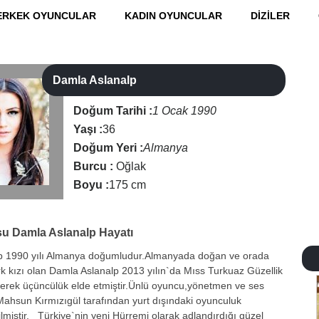
ERKEK OYUNCULAR
KADIN OYUNCULAR
DİZİLER
Damla Aslanalp
Doğum Tarihi :
1 Ocak 1990
Yaşı :
36
Doğum Yeri :
Almanya
Burcu :
Oğlak
Boyu :
175 cm
su
Damla Aslanalp Hayatı
 1990 yılı Almanya doğumludur.Almanyada doğan ve orada
k kızı olan Damla Aslanalp 2013 yılın`da Mıss Turkuaz Güzellik
rerek üçüncülük elde etmiştir.Ünlü oyuncu,yönetmen ve ses
Mahsun Kırmızıgül tarafından yurt dışındaki oyunculuk
lmiştir. Türkiye`nin yeni Hürremi olarak adlandırdığı güzel