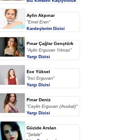
Biz Kimden Kaçıyorduk
Anne Dizi izle
Aylin Akpınar
"Emel Eren"
Kardeşlerim Dizisi
Pınar Çağlar Gençtürk
"Aylin Erguvan Yılmaz"
Yargı Dizisi
Ece Yüksel
"İnci Erguvan"
Yargı Dizisi
Pınar Deniz
"Ceylin Erguvan (Avukat)"
Yargı Dizisi
Güzide Arslan
"Şelale"