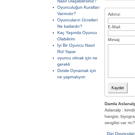
Nasıl Ulaşabilirsiniz?
Oyunculuğun Kuralları
Varmıdır?
Adınız:
Oyuncuların Ücretleri
Ne kadardır?
E-Mail:
Kaç Yaşında Oyuncu
Olabilirim
Mesaj:
İyi Bir Oyuncu Nasıl
Rol Yapar
oyuncu olmak için ne
gerekli
Dizide Oynamak için
ne yapmalıyım
Damla Aslanal
Aslanalp : kimdi
hangisi, biyograf
sevgilisi var mı
Dizi Oyuncular