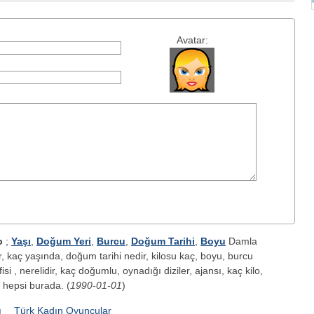
Avatar:
p
;
Yaşı
,
Doğum Yeri
,
Burcu
,
Doğum Tarihi
,
Boyu
Damla
r, kaç yaşında, doğum tarihi nedir, kilosu kaç, boyu, burcu
isi , nerelidir, kaç doğumlu, oynadığı diziler, ajansı, kaç kilo,
? hepsi burada. (
1990-01-01
)
ı
Türk Kadın Oyuncular