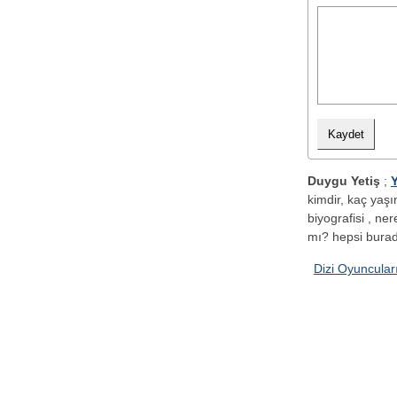
Duygu Yetiş
;
Y
kimdir, kaç yaşı
biyografisi , ner
mı? hepsi burad
Dizi Oyuncular