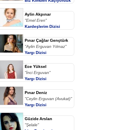
Biz Kimden Kaçıyorduk
Anne Dizi izle
Aylin Akpınar
"Emel Eren"
Kardeşlerim Dizisi
Pınar Çağlar Gençtürk
"Aylin Erguvan Yılmaz"
Yargı Dizisi
Ece Yüksel
"İnci Erguvan"
Yargı Dizisi
Pınar Deniz
"Ceylin Erguvan (Avukat)"
Yargı Dizisi
Güzide Arslan
"Şelale"