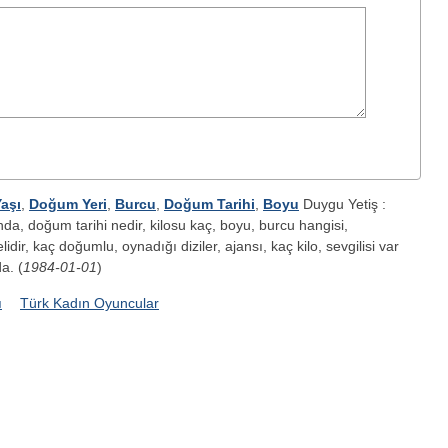
aşı
,
Doğum Yeri
,
Burcu
,
Doğum Tarihi
,
Boyu
Duygu Yetiş :
nda, doğum tarihi nedir, kilosu kaç, boyu, burcu hangisi,
elidir, kaç doğumlu, oynadığı diziler, ajansı, kaç kilo, sevgilisi var
a. (
1984-01-01
)
ı
Türk Kadın Oyuncular