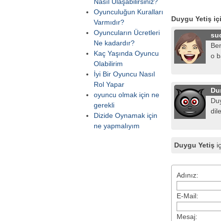
Nasıl Ulaşabilirsiniz?
Oyunculuğun Kuralları
Duygu Yetiş iç
Varmıdır?
Oyuncuların Ücretleri
su
Ne kadardır?
Ben
Kaç Yaşında Oyuncu
o b
Olabilirim
İyi Bir Oyuncu Nasıl
Rol Yapar
Du
oyuncu olmak için ne
Duy
gerekli
dil
Dizide Oynamak için
ne yapmalıyım
Duygu Yetiş
iç
Adınız:
E-Mail:
Mesaj: