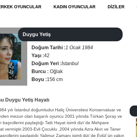
ERKEK OYUNCULAR
KADIN OYUNCULAR
DİZİLER
Duygu Yetiş
Doğum Tarihi :
1 Ocak 1984
Yaşı :
42
Doğum Yeri :
İstanbul
Burcu :
Oğlak
Boyu :
156 cm
su
Duygu Yetiş Hayatı
4 yılı İstanbul doğumludur.Haliç Üniversitesi Konservatuar ve
nden mezun olan başarılı oyuncu 2001 yılında Türkan Şoray ve
n başrollerini paylaştığı Tatlı Hayat isimli dizi`de Mehpare
at vermiştir.2003-Evli Çocuklu ,2004 yılında Azra Akın ve Taner
aşrollerini paylaştığı Yağmur Zamanı isimli dizi`de Eylül`ün yakın