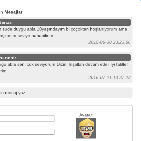
in Mesajlar
denaz
 sude duygu abla 10yaşındayım bi çoçoktan hoşlanıyorum ama
aşkasını seviyo nababilirim
2015-06-30 23:23:56
ru nehir
gu abla seni çok seviyorum Dizini İnşallah devam eder İyi tatiller
erim
2015-07-21 13:37:23
in mesaj yaz.
Avatar: