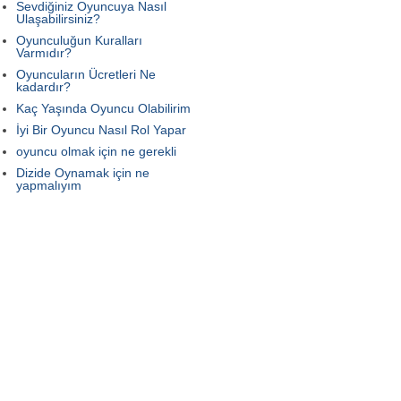
Sevdiğiniz Oyuncuya Nasıl
Ulaşabilirsiniz?
Oyunculuğun Kuralları
Varmıdır?
Oyuncuların Ücretleri Ne
kadardır?
Kaç Yaşında Oyuncu Olabilirim
İyi Bir Oyuncu Nasıl Rol Yapar
oyuncu olmak için ne gerekli
Dizide Oynamak için ne
yapmalıyım