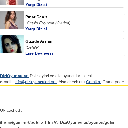
Yargı Dizisi
Pınar Deniz
"Ceylin Erguvan (Avukat)"
Yargı Dizisi
Güzide Arslan
"Şelale"
Lise Devriyesi
DiziOyuncuları
Dizi seyirci ve dizi oyuncuları sitesi.
e-mail :
info@dizioyunculari.net
. Also check out
Gamikro
Game page
UN cached :
/home/gamirnrt/public_html/A_DiziOyuncular/oyuncu/gulen-