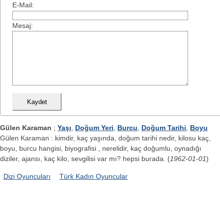
E-Mail:
Mesaj:
Gülen Karaman
;
Yaşı
,
Doğum Yeri
,
Burcu
,
Doğum Tarihi
,
Boyu
Gülen Karaman : kimdir, kaç yaşında, doğum tarihi nedir, kilosu kaç,
boyu, burcu hangisi, biyografisi , nerelidir, kaç doğumlu, oynadığı
diziler, ajansı, kaç kilo, sevgilisi var mı? hepsi burada. (
1962-01-01
)
Dizi Oyuncuları
Türk Kadın Oyuncular