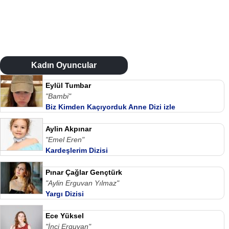
Kadın Oyuncular
Eylül Tumbar
"Bambi"
Biz Kimden Kaçıyorduk Anne Dizi izle
Aylin Akpınar
"Emel Eren"
Kardeşlerim Dizisi
Pınar Çağlar Gençtürk
"Aylin Erguvan Yılmaz"
Yargı Dizisi
Ece Yüksel
"İnci Erguvan"