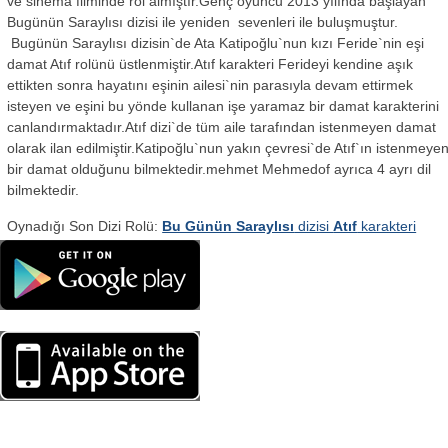
ve sinema filminde rol almıştır.Genç oyuncu 2013 yılında başlayan
Bugünün Saraylısı dizisi ile yeniden sevenleri ile buluşmuştur.
Bugünün Saraylısı dizisin`de Ata Katipoğlu`nun kızı Feride`nin eşi
damat Atıf rolünü üstlenmiştir.Atıf karakteri Ferideyi kendine aşık
ettikten sonra hayatını eşinin ailesi`nin parasıyla devam ettirmek
isteyen ve eşini bu yönde kullanan işe yaramaz bir damat karakterini
canlandırmaktadır.Atıf dizi`de tüm aile tarafından istenmeyen damat
olarak ilan edilmiştir.Katipoğlu`nun yakın çevresi`de Atıf`ın istenmeye
bir damat olduğunu bilmektedir.mehmet Mehmedof ayrıca 4 ayrı dil
bilmektedir.
Oynadığı Son Dizi Rolü:
Bu Günün Saraylısı
dizisi
Atıf
karakteri