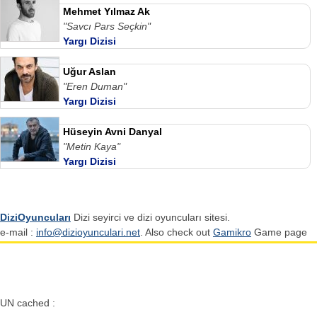
Mehmet Yılmaz Ak
"Savcı Pars Seçkin"
Yargı Dizisi
Uğur Aslan
"Eren Duman"
Yargı Dizisi
Hüseyin Avni Danyal
"Metin Kaya"
Yargı Dizisi
DiziOyuncuları
Dizi seyirci ve dizi oyuncuları sitesi.
e-mail :
info@dizioyunculari.net
. Also check out
Gamikro
Game page
UN cached :