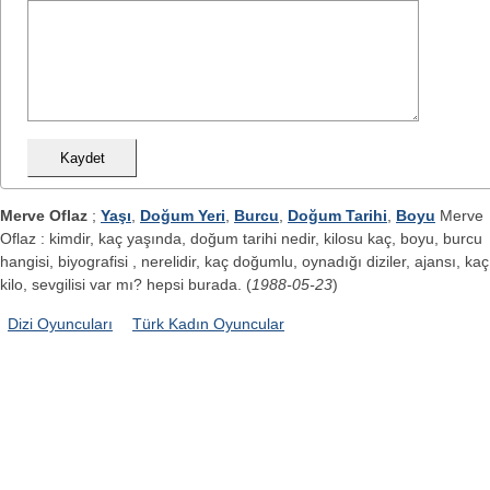
Merve Oflaz
;
Yaşı
,
Doğum Yeri
,
Burcu
,
Doğum Tarihi
,
Boyu
Merve
Oflaz : kimdir, kaç yaşında, doğum tarihi nedir, kilosu kaç, boyu, burcu
hangisi, biyografisi , nerelidir, kaç doğumlu, oynadığı diziler, ajansı, kaç
kilo, sevgilisi var mı? hepsi burada. (
1988-05-23
)
Dizi Oyuncuları
Türk Kadın Oyuncular