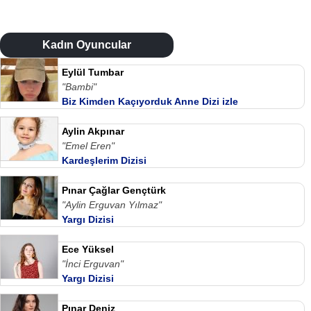
Kadın Oyuncular
Eylül Tumbar
"Bambi"
Biz Kimden Kaçıyorduk Anne Dizi izle
Aylin Akpınar
"Emel Eren"
Kardeşlerim Dizisi
Pınar Çağlar Gençtürk
"Aylin Erguvan Yılmaz"
Yargı Dizisi
Ece Yüksel
"İnci Erguvan"
Yargı Dizisi
Pınar Deniz