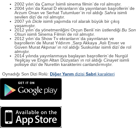
2002 yılın`da
Çamur
İsimli sinema filmin`de rol almıştır.
2004 yılın`da Kanal D ekranların`da yayınlanan başrollerin`de
Arzum Onan ve Serhat Tutumluer`in rol aldığı
Sahra
isimli
sevilen dizi`de rol almıştır.
2007 yılı
Dicle
isimli yapımda rol alarak büyük bir çıkış
yaşamıştır.
2012 yılın`da yönetmenliğini Orçun Benli`nin üstlendiği
Bu Son
Olsun
isimli Sinema Filmin`de rol almıştır.
2012 yılın`da Show Tv ekranların`da yayınlanan ve
başrollerin`de Murat Yıldırım ,Sarp Akkaya ,Aslı Enver ve
Güven Murat Akpınar`ın rol aldığı Suskunlar isimli dizi`de rol
almıştır.
2014 yılında yayınlanmaya başlayan başrollerin`de Nurgül
Yeşilçay ve Engin Altan Düzyatan`ın rol aldığı
Cinayet
isimli
polisiye dizi`de Nurettin karakterini canlandırmıştır.
Oynadığı Son Dizi Rolü:
Diğer Yarım
dizisi
Sabri
karakteri