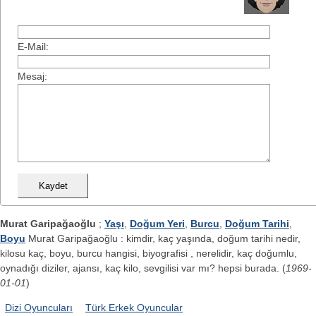
E-Mail:
Mesaj:
Murat Garipağaoğlu
;
Yaşı
,
Doğum Yeri
,
Burcu
,
Doğum Tarihi
,
Boyu
Murat Garipağaoğlu : kimdir, kaç yaşında, doğum tarihi nedir,
kilosu kaç, boyu, burcu hangisi, biyografisi , nerelidir, kaç doğumlu,
oynadığı diziler, ajansı, kaç kilo, sevgilisi var mı? hepsi burada. (
1969-
01-01
)
Dizi Oyuncuları
Türk Erkek Oyuncular