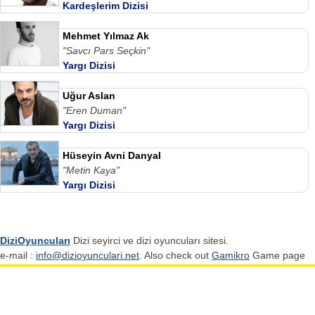
Kardeşlerim Dizisi
Mehmet Yılmaz Ak
"Savcı Pars Seçkin"
Yargı Dizisi
Uğur Aslan
"Eren Duman"
Yargı Dizisi
Hüseyin Avni Danyal
"Metin Kaya"
Yargı Dizisi
DiziOyuncuları
Dizi seyirci ve dizi oyuncuları sitesi.
e-mail :
info@dizioyunculari.net
. Also check out
Gamikro
Game page