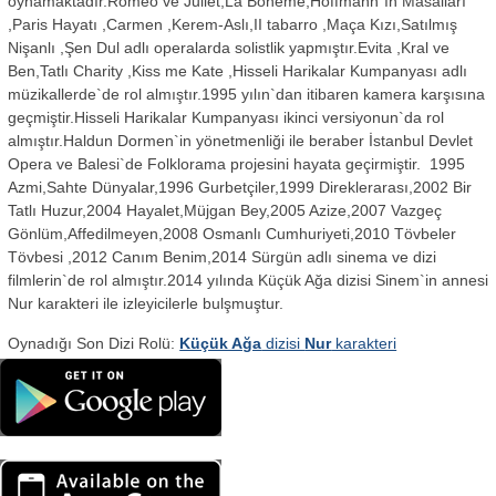
oynamaktadır.Romeo ve Juliet,La Boheme,Hoffmann`ın Masalları
,Paris Hayatı ,Carmen ,Kerem-Aslı,II tabarro ,Maça Kızı,Satılmış
Nişanlı ,Şen Dul adlı operalarda solistlik yapmıştır.Evita ,Kral ve
Ben,Tatlı Charity ,Kiss me Kate ,Hisseli Harikalar Kumpanyası adlı
müzikallerde`de rol almıştır.1995 yılın`dan itibaren kamera karşısına
geçmiştir.Hisseli Harikalar Kumpanyası ikinci versiyonun`da rol
almıştır.Haldun Dormen`in yönetmenliği ile beraber İstanbul Devlet
Opera ve Balesi`de Folklorama projesini hayata geçirmiştir. 1995
Azmi,Sahte Dünyalar,1996 Gurbetçiler,1999 Direklerarası,2002 Bir
Tatlı Huzur,2004 Hayalet,Müjgan Bey,2005 Azize,2007 Vazgeç
Gönlüm,Affedilmeyen,2008 Osmanlı Cumhuriyeti,2010 Tövbeler
Tövbesi ,2012 Canım Benim,2014 Sürgün adlı sinema ve dizi
filmlerin`de rol almıştır.2014 yılında Küçük Ağa dizisi Sinem`in annesi
Nur karakteri ile izleyicilerle bulşmuştur.
Oynadığı Son Dizi Rolü:
Küçük Ağa
dizisi
Nur
karakteri