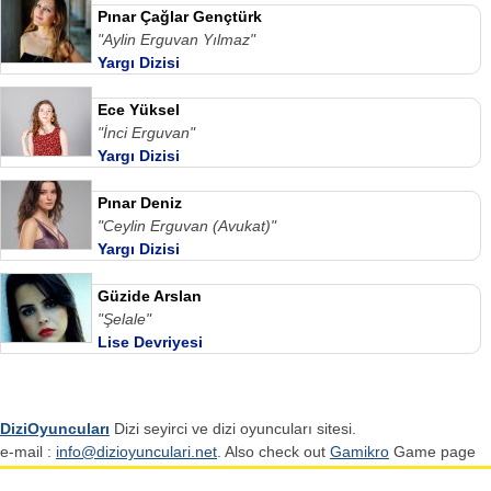
Pınar Çağlar Gençtürk
"Aylin Erguvan Yılmaz"
Yargı Dizisi
Ece Yüksel
"İnci Erguvan"
Yargı Dizisi
Pınar Deniz
"Ceylin Erguvan (Avukat)"
Yargı Dizisi
Güzide Arslan
"Şelale"
Lise Devriyesi
DiziOyuncuları
Dizi seyirci ve dizi oyuncuları sitesi.
e-mail :
info@dizioyunculari.net
. Also check out
Gamikro
Game page