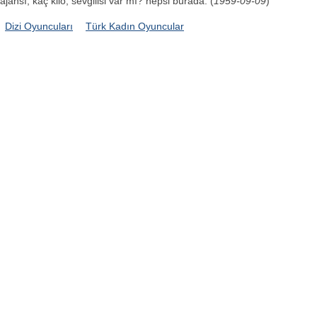
ajansı, kaç kilo, sevgilisi var mı? hepsi burada. (
1959-09-09
)
Dizi Oyuncuları
Türk Kadın Oyuncular