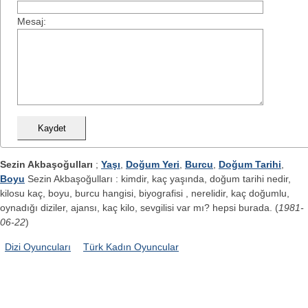
Mesaj:
Sezin Akbaşoğulları
;
Yaşı
,
Doğum Yeri
,
Burcu
,
Doğum Tarihi
,
Boyu
Sezin Akbaşoğulları : kimdir, kaç yaşında, doğum tarihi nedir,
kilosu kaç, boyu, burcu hangisi, biyografisi , nerelidir, kaç doğumlu,
oynadığı diziler, ajansı, kaç kilo, sevgilisi var mı? hepsi burada. (
1981-
06-22
)
Dizi Oyuncuları
Türk Kadın Oyuncular