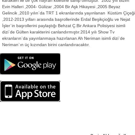
karakteri ile bir çok hayran kitlesine sahip olmuştur. 2002 yılı Bizim
Evin Halleri ,2004- Gülizar ,2004 Bir Aşk Hikayesi ,2005 Beyaz
Gelincik ,2010 yılın`da TRT 1 ekranlarında yayınlanan Küstüm Çiçeğ
,2012-2013 yılları arasında başrollerinde Erdal Beşikçioğlu ve Nejat
İşler`in başrollerini paylaştığı Behzat Ç.Bir Ankara Polisiyesi isimli
dizi`de Gülten karakterini canlandırmıştır.2014 yılı Show Tv
ekranların`da yayınlanmaya hazırlanan Ah Neriman isimli dizi`de
Neriman`ın üç kızından birini canlandıracaktır.