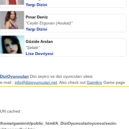
Yargı Dizisi
Pınar Deniz
"Ceylin Erguvan (Avukat)"
Yargı Dizisi
Güzide Arslan
"Şelale"
Lise Devriyesi
DiziOyuncuları
Dizi seyirci ve dizi oyuncuları sitesi.
e-mail :
info@dizioyunculari.net
. Also check out
Gamikro
Game page
UN cached :
/home/gamirnrt/public_html/A_DiziOyuncular/oyuncu/sezin-