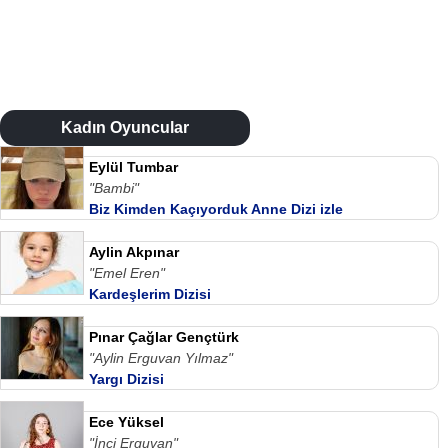
Kadın Oyuncular
Eylül Tumbar
"Bambi"
Biz Kimden Kaçıyorduk Anne Dizi izle
Aylin Akpınar
"Emel Eren"
Kardeşlerim Dizisi
Pınar Çağlar Gençtürk
"Aylin Erguvan Yılmaz"
Yargı Dizisi
Ece Yüksel
"İnci Erguvan"