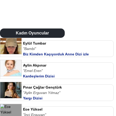
Kadın Oyuncular
Eylül Tumbar
"Bambi"
Biz Kimden Kaçıyorduk Anne Dizi izle
Aylin Akpınar
"Emel Eren"
Kardeşlerim Dizisi
Pınar Çağlar Gençtürk
"Aylin Erguvan Yılmaz"
Yargı Dizisi
Ece Yüksel
"İnci Erguvan"