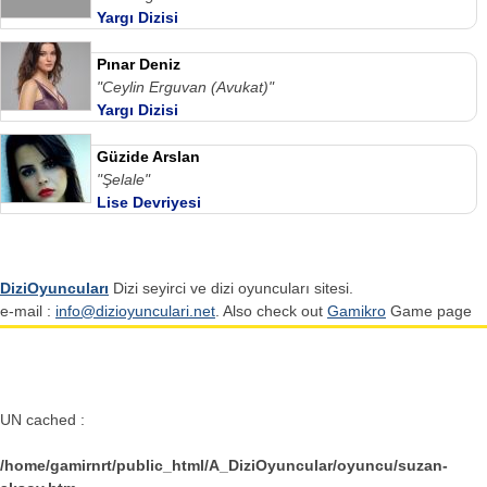
Yargı Dizisi
Pınar Deniz
"Ceylin Erguvan (Avukat)"
Yargı Dizisi
Güzide Arslan
"Şelale"
Lise Devriyesi
DiziOyuncuları
Dizi seyirci ve dizi oyuncuları sitesi.
e-mail :
info@dizioyunculari.net
. Also check out
Gamikro
Game page
UN cached :
/home/gamirnrt/public_html/A_DiziOyuncular/oyuncu/suzan-