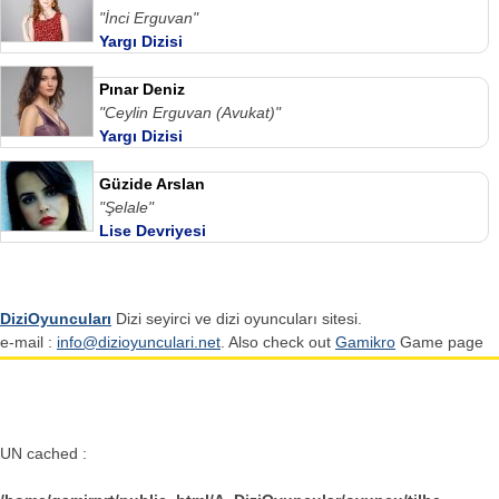
"İnci Erguvan"
Yargı Dizisi
Pınar Deniz
"Ceylin Erguvan (Avukat)"
Yargı Dizisi
Güzide Arslan
"Şelale"
Lise Devriyesi
DiziOyuncuları
Dizi seyirci ve dizi oyuncuları sitesi.
e-mail :
info@dizioyunculari.net
. Also check out
Gamikro
Game page
UN cached :