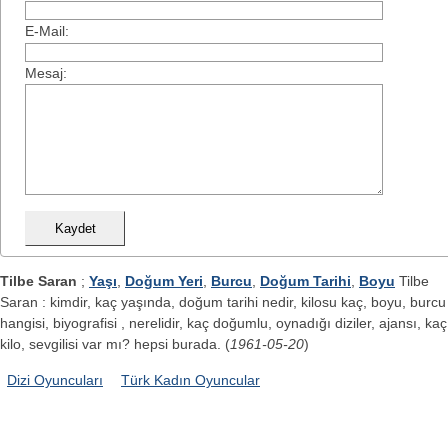
E-Mail:
Mesaj:
Tilbe Saran
;
Yaşı
,
Doğum Yeri
,
Burcu
,
Doğum Tarihi
,
Boyu
Tilbe
Saran : kimdir, kaç yaşında, doğum tarihi nedir, kilosu kaç, boyu, burcu
hangisi, biyografisi , nerelidir, kaç doğumlu, oynadığı diziler, ajansı, kaç
kilo, sevgilisi var mı? hepsi burada. (
1961-05-20
)
Dizi Oyuncuları
Türk Kadın Oyuncular