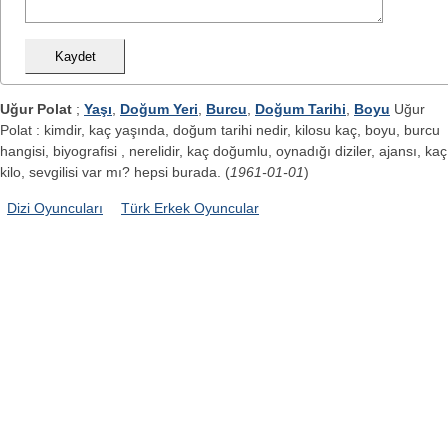
Uğur Polat
;
Yaşı
,
Doğum Yeri
,
Burcu
,
Doğum Tarihi
,
Boyu
Uğur
Polat : kimdir, kaç yaşında, doğum tarihi nedir, kilosu kaç, boyu, burcu
hangisi, biyografisi , nerelidir, kaç doğumlu, oynadığı diziler, ajansı, kaç
kilo, sevgilisi var mı? hepsi burada. (
1961-01-01
)
Dizi Oyuncuları
Türk Erkek Oyuncular