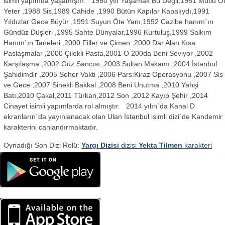
isimli yapımda yaşamıştır. 1980 yılı Yaşamak Bu Değil,1981 Mutlu O
Yeter ,1988 Sis,1989 Cahide ,1990 Bütün Kapılar Kapalıydı,1991
Yıldızlar Gece Büyür ,1991 Suyun Öte Yanı,1992 Cazibe hanım`ın
Gündüz Düşleri ,1995 Sahte Dünyalar,1996 Kurtuluş,1999 Salkım
Hanım`ın Taneleri ,2000 Filler ve Çimen ,2000 Dar Alan Kısa
Paslaşmalar ,2000 Çilekli Pasta,2001 O 200da Beni Seviyor ,2002
Karşılaşma ,2002 Güz Sancısı ,2003 Sultan Makamı ,2004 İstanbul
Şahidimdir ,2005 Seher Vakti ,2006 Pars:Kiraz Operasyonu ,2007 Sis
ve Gece ,2007 Sinekli Bakkal ,2008 Beni Unutma ,2010 Yahşi
Batı,2010 Çakal,2011 Türkan,2012 Son ,2012 Kayıp Şehir ,2014
Cinayet isimli yapımlarda rol almıştır. 2014 yılın`da Kanal D
ekranların`da yayınlanacak olan Ulan İstanbul isimli dizi`de Kandemir
karakterini canlandırmaktadır.
Oynadığı Son Dizi Rolü:
Yargı Dizisi
dizisi
Yekta Tilmen
karakteri