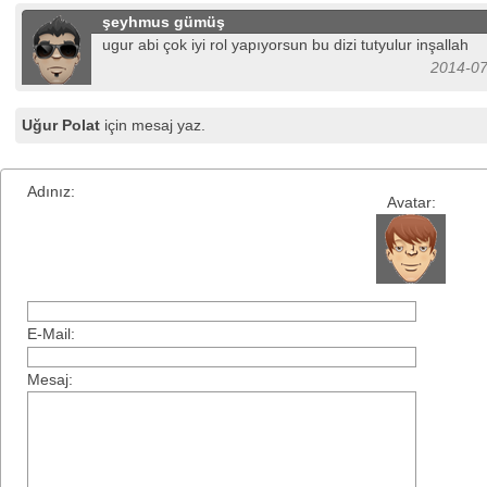
şeyhmus gümüş
ugur abi çok iyi rol yapıyorsun bu dizi tutyulur inşallah
2014-07
Uğur Polat
için mesaj yaz.
Adınız:
Avatar:
E-Mail:
Mesaj: