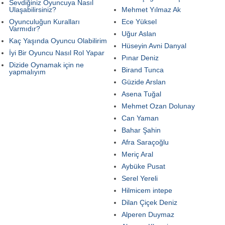
Sevdiğiniz Oyuncuya Nasıl
Ulaşabilirsiniz?
Mehmet Yılmaz Ak
Oyunculuğun Kuralları
Ece Yüksel
Varmıdır?
Uğur Aslan
Kaç Yaşında Oyuncu Olabilirim
Hüseyin Avni Danyal
İyi Bir Oyuncu Nasıl Rol Yapar
Pınar Deniz
Dizide Oynamak için ne
Birand Tunca
yapmalıyım
Güzide Arslan
Asena Tuğal
Mehmet Ozan Dolunay
Can Yaman
Bahar Şahin
Afra Saraçoğlu
Meriç Aral
Aybüke Pusat
Serel Yereli
Hilmicem intepe
Dilan Çiçek Deniz
Alperen Duymaz