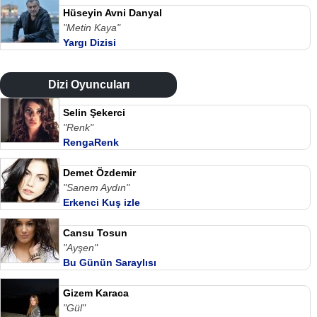
Hüseyin Avni Danyal
"Metin Kaya"
Yargı Dizisi
Dizi Oyuncuları
Selin Şekerci
"Renk"
RengaRenk
Demet Özdemir
"Sanem Aydın"
Erkenci Kuş izle
Cansu Tosun
"Ayşen"
Bu Günün Saraylısı
Gizem Karaca
"Gül"