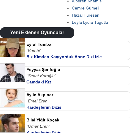
Alperen Khamis
Cemre Gümeli
Hazal Türesan
Leyla Lydia Tuğutlu
Yeni Eklenen Oyuncular
Eylül Tumbar
"Bambi"
Biz Kimden Kaçıyorduk Anne Dizi izle
Feyyaz Şerifoğlu
"Sedat Koroğlu"
Camdaki Kız
Aylin Akpınar
"Emel Eren"
Kardeşlerim Dizisi
Bilal Yiğit Koçak
"Ömer Eren"
Kardeşlerim Dizisi