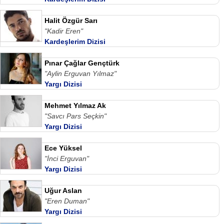
Halit Özgür Sarı
"Kadir Eren"
Kardeşlerim Dizisi
Pınar Çağlar Gençtürk
"Aylin Erguvan Yılmaz"
Yargı Dizisi
Mehmet Yılmaz Ak
"Savcı Pars Seçkin"
Yargı Dizisi
Ece Yüksel
"İnci Erguvan"
Yargı Dizisi
Uğur Aslan
"Eren Duman"
Yargı Dizisi