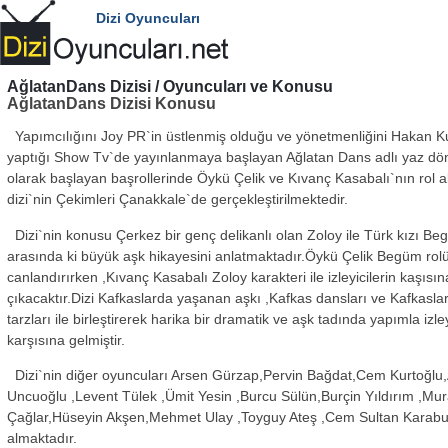
Dizi Oyuncuları
AğlatanDans
Dizisi / Oyuncuları ve Konusu
AğlatanDans Dizisi Konusu
Yapımcılığını Joy PR`in üstlenmiş olduğu ve yönetmenliğini Hakan K
yaptığı Show Tv`de yayınlanmaya başlayan Ağlatan Dans adlı yaz dön
olarak başlayan başrollerinde Öykü Çelik ve Kıvanç Kasabalı`nın rol a
dizi`nin Çekimleri Çanakkale`de gerçekleştirilmektedir.
Dizi`nin konusu Çerkez bir genç delikanlı olan Zoloy ile Türk kızı B
arasında ki büyük aşk hikayesini anlatmaktadır.Öykü Çelik Begüm rol
canlandırırken ,Kıvanç Kasabalı Zoloy karakteri ile izleyicilerin kaşısın
çıkacaktır.Dizi Kafkaslarda yaşanan aşkı ,Kafkas dansları ve Kafkasl
tarzları ile birleştirerek harika bir dramatik ve aşk tadında yapımla izle
karşısına gelmiştir.
Dizi`nin diğer oyuncuları Arsen Gürzap,Pervin Bağdat,Cem Kurtoğlu
Uncuoğlu ,Levent Tülek ,Ümit Yesin ,Burcu Sülün,Burçin Yıldırım ,Mur
Çağlar,Hüseyin Akşen,Mehmet Ulay ,Toyguy Ateş ,Cem Sultan Karabul
almaktadır.