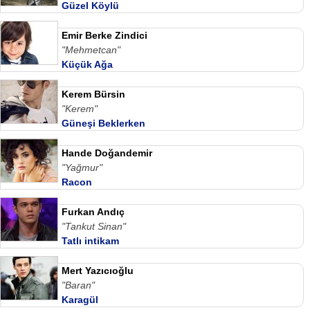
Güzel Köylü
Emir Berke Zindici
"Mehmetcan"
Küçük Ağa
Kerem Bürsin
"Kerem"
Güneşi Beklerken
Hande Doğandemir
"Yağmur"
Racon
Furkan Andıç
"Tankut Sinan"
Tatlı intikam
Mert Yazıcıoğlu
"Baran"
Karagül