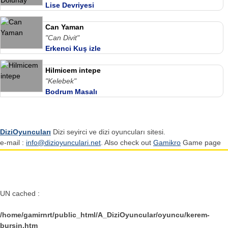
Lise Devriyesi
Can Yaman
"Can Divit"
Erkenci Kuş izle
Hilmicem intepe
"Kelebek"
Bodrum Masalı
DiziOyuncuları
Dizi seyirci ve dizi oyuncuları sitesi.
e-mail :
info@dizioyunculari.net
. Also check out
Gamikro
Game page
UN cached :
/home/gamirnrt/public_html/A_DiziOyuncular/oyuncu/kerem-
bursin.htm