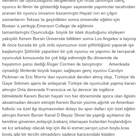
filimlerin`de oyunculuğunu sergilemesi için fırsat tanımıştır.Genç
oyuncu iki filmin`de gösterdiği başarı sayesinde yapımcılar tarafından
aranan bir oyuncu ünvanını kazanmıştır.Hayatı`nın en çılgın
zamanlarını Teksas`ta geçirdikten sonra üniversite eğitimi için
Bostan`a yerleşip.Emerson College`de eğitimini
tamamlamıştır.Oyunculuğa büyük bir istek duyduğunu söyleyen
yakışıklı Kerem Bursin Üniversite bittikten sonra Los Angeles`a taşını
ilk önce burada bir çok ünlü oyuncunun özel şöförlüğünü yaparak işe
başlamıştır.Şöförlük yaparken bir çok oyuncu ve yapımcı ile tanışarak
oyunculuk konusunda bir çok bilgi edinmiştir.Bu dönemde de
hayatımın şansı dediği Roger Cormen ile tanışmıştır. Amerikada
oynadığı filmlerde büyük başarı sağlayan genç oyuncu Carolyn
Pickman ve Eric Morris`dan oyunculuk dersleri almış olup, Türkiye`de
Gaye Sökmen ajans ile anlaşarak Türkiye`de oyunculuk yapma kararı
almıştır.Orta derecede Fransızca ve İyi derece`de ingilizce
bilmektedir.Kerem Bursin hayatı`nın her döneminde spora olan ilgisini
aksatmadan devam etmiştir.Kerem Bursin yüzme,ağırlık ve Amerikan
futbolu`na özel ilgi duymasından dolayı bu spor dalları için özel eğitim
almıştır.Kerem Bursin Kanal D Beyaz Show`da yaptığı açıklama`da
kendine güvenen,anlayışlı,kıskanç olamayan kızlardan hoşlandığını
ve kız arkadaşı olacak kişi için illa ki esmer,sarışın,uzun boylu,kısa
boylu gibi bir tercihi olmadığını sadece karşısındaki kişiden