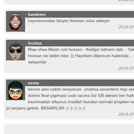
kardelen
hayranınızdan biriyim fesinize nolur ekleyin
2014-07
Incilaa
Maa shaa Allaah cok hossun.. Kisiligin bilmem tabi .. Yak
hossun ne bildim bee :)) Hayrlisini diliyorum hakkinda ..
selaamlar ..
2014-07
esma
kerem seni cokkk seviyorum .unutma sevenlerin hep se
dizinin final yapmasi cook sacma biz GB ailesini her haf
kacirmadan izliyoruz.insallah bundan sonraki projeleri 
iyi yerpere getirie. BASARİLAR:-):-):-):-):-)
2014-07