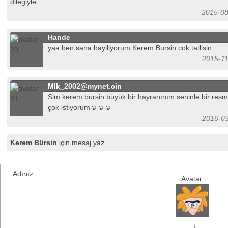
dileğiyle...
2015-08
Hande
yaa ben sana bayiliyorum Kerem Bursin cok tatlisin
2015-11
Mlk_2002@mynet.cin
Slm kerem bursin büyük bir hayranınım seninle bir res
çok istiyorum☺☺☺
2016-03
Kerem Bürsin
için mesaj yaz.
Adınız:
Avatar: