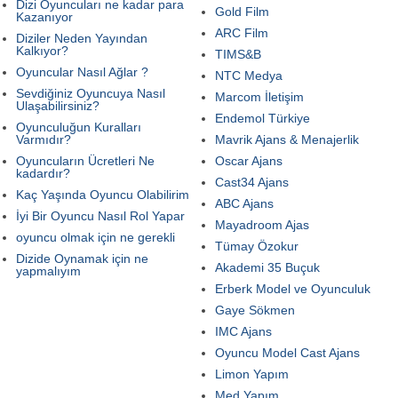
Dizi Oyuncuları ne kadar para
Gold Film
Kazanıyor
ARC Film
Diziler Neden Yayından
Kalkıyor?
TIMS&B
Oyuncular Nasıl Ağlar ?
NTC Medya
Sevdiğiniz Oyuncuya Nasıl
Marcom İletişim
Ulaşabilirsiniz?
Endemol Türkiye
Oyunculuğun Kuralları
Varmıdır?
Mavrik Ajans & Menajerlik
Oyuncuların Ücretleri Ne
Oscar Ajans
kadardır?
Cast34 Ajans
Kaç Yaşında Oyuncu Olabilirim
ABC Ajans
İyi Bir Oyuncu Nasıl Rol Yapar
Mayadroom Ajas
oyuncu olmak için ne gerekli
Tümay Özokur
Dizide Oynamak için ne
Akademi 35 Buçuk
yapmalıyım
Erberk Model ve Oyunculuk
Gaye Sökmen
IMC Ajans
Oyuncu Model Cast Ajans
Limon Yapım
Med Yapım