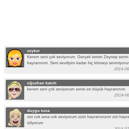
zeyker
Kerem seni çok seviyorum. Gerçek ismim Zeynep senin
hayranınım. Seni sevdiyim kadar hiç kimseyi sevmiyo
2014-06
oğuzhan katırlı
kerem seni çok seviyorum senin en büyük hayranınım
2014-06
duygu tuna
sizi cok ama cok seviyorum zizin hayranınızım zizi hayra
izliyorum
2014-07