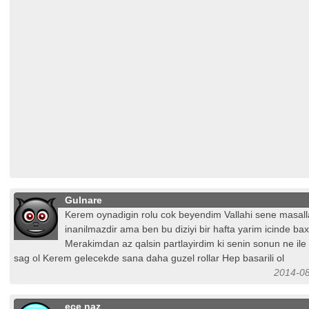
Gulnare
Kerem oynadigin rolu cok beyendim Vallahi sene masal
inanilmazdir ama ben bu diziyi bir hafta yarim icinde bax
Merakimdan az qalsin partlayirdim ki senin sonun ne ile
sag ol Kerem gelecekde sana daha guzel rollar Hep basarili ol
2014-08
ece naz