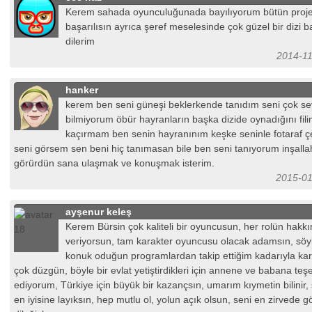
Kerem sahada oyunculuğunada bayılıyorum bütün proje
başarılısın ayrıca şeref meselesinde çok güzel bir dizi b
dilerim
2014-11
hanker
kerem ben seni güneşi beklerkende tanıdım seni çok se
bilmiyorum öbür hayranların başka dizide oynadığını filim
kaçırmam ben senin hayranınım keşke seninle fotaraf 
seni görsem sen beni hiç tanımasan bile ben seni tanıyorum inşall
görürdün sana ulaşmak ve konuşmak isterim.
2015-01
ayşenur keleş
Kerem Bürsin çok kaliteli bir oyuncusun, her rolün hakkı
veriyorsun, tam karakter oyuncusu olacak adamsın, söy
konuk oduğun programlardan takip ettiğim kadarıyla kar
çok düzgün, böyle bir evlat yetiştirdikleri için annene ve babana teş
ediyorum, Türkiye için büyük bir kazançsın, umarım kıymetin bilinir,
en iyisine layıksın, hep mutlu ol, yolun açık olsun, seni en zirvede 