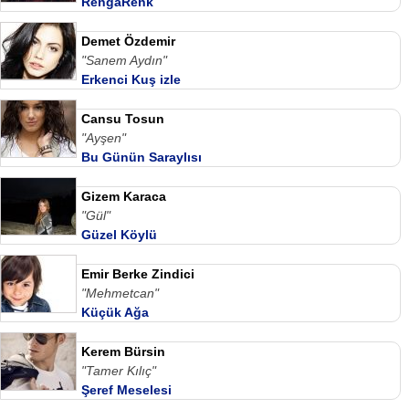
RengaRenk
Demet Özdemir
"Sanem Aydın"
Erkenci Kuş izle
Cansu Tosun
"Ayşen"
Bu Günün Saraylısı
Gizem Karaca
"Gül"
Güzel Köylü
Emir Berke Zindici
"Mehmetcan"
Küçük Ağa
Kerem Bürsin
"Tamer Kılıç"
Şeref Meselesi