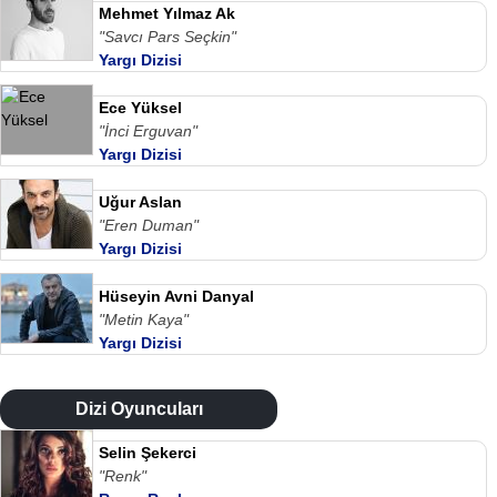
Mehmet Yılmaz Ak
"Savcı Pars Seçkin"
Yargı Dizisi
Ece Yüksel
"İnci Erguvan"
Yargı Dizisi
Uğur Aslan
"Eren Duman"
Yargı Dizisi
Hüseyin Avni Danyal
"Metin Kaya"
Yargı Dizisi
Dizi Oyuncuları
Selin Şekerci
"Renk"