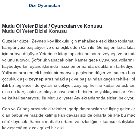
Dizi Oyuncuları
Mutlu Ol Yeter
Dizisi / Oyuncuları ve Konusu
Mutlu Ol Yeter Dizisi Konusu
Güzeller güzeli Zeynep köy ilkokulu için mahallede eski kitap toplama
kampanyası başlatıyor ve ona eşlik eden Can ile Güneş en fazla kita
için ortaya düşüyor.Yeterince kitap topladıktan sonra zeynep ve arkad
yolunu tutuyor. Şoförlük yapacak olan Kamer gece uyuyunca yollarını
kaybediyorlar, uyandıklarında ıssız bir ormanda olduklarını farkediyor
Yollarını ararken eli bıçaklı bir manyak peşlerine düşer ve macera baş
çocukluk aşkı
zeynep
arasındaki aşk ve başlarından geçen tehlikeli ol
ikili bizi eğlenceli dünyalarına çekiyor. Zeynep her ne kadar bu aşk`ta
olsa da karşılaştıkları olaylar sayesinde birbirlerine yaklaşacaklar. Ye
ve kaliteli senaryosu ile Mutlu ol yeter Atv ekranlarında sizleri bekliyor.
Can ve Güneş arasındaki rekabet, garip davranışları ve ilginç gelenkl
olan babür ve mazide kalmış kan davası sizi de onlarla birlikte bu ma
sürükleyecek. Samimi mahalle ortamı ve özlediğimiz komşuluk ilişkiler
kavuşacağımız çok güzel bir dizi.