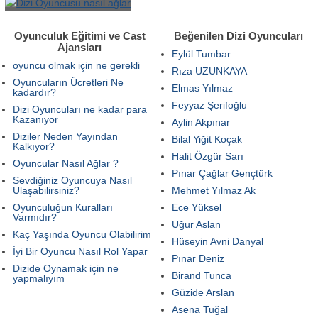
Oyunculuk Eğitimi ve Cast
Beğenilen Dizi Oyuncuları
Ajansları
Eylül Tumbar
oyuncu olmak için ne gerekli
Rıza UZUNKAYA
Oyuncuların Ücretleri Ne
Elmas Yılmaz
kadardır?
Feyyaz Şerifoğlu
Dizi Oyuncuları ne kadar para
Kazanıyor
Aylin Akpınar
Diziler Neden Yayından
Bilal Yiğit Koçak
Kalkıyor?
Halit Özgür Sarı
Oyuncular Nasıl Ağlar ?
Pınar Çağlar Gençtürk
Sevdiğiniz Oyuncuya Nasıl
Ulaşabilirsiniz?
Mehmet Yılmaz Ak
Oyunculuğun Kuralları
Ece Yüksel
Varmıdır?
Uğur Aslan
Kaç Yaşında Oyuncu Olabilirim
Hüseyin Avni Danyal
İyi Bir Oyuncu Nasıl Rol Yapar
Pınar Deniz
Dizide Oynamak için ne
Birand Tunca
yapmalıyım
Güzide Arslan
Asena Tuğal