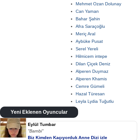
Mehmet Ozan Dolunay
Can Yaman
Bahar Şahin
Afra Saraçoğlu
Meriç Aral
Aybüke Pusat
Serel Yereli
Hilmicem intepe
Dilan Çiçek Deniz
Alperen Duymaz
Alperen Khamis
Cemre Gümeli
Hazal Türesan
Leyla Lydia Tuğutlu
Yeni Eklenen Oyuncular
Eylül Tumbar
"Bambi"
Biz Kimden Kaçıyorduk Anne Dizi izle