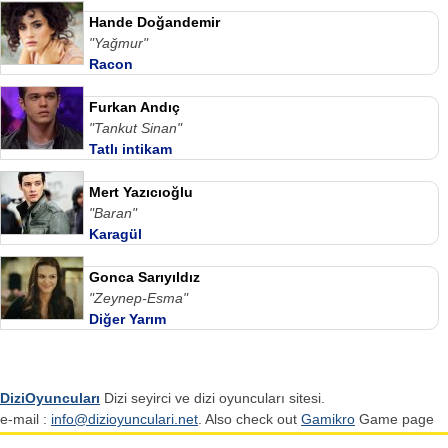
Hande Doğandemir
"Yağmur"
Racon
Furkan Andıç
"Tankut Sinan"
Tatlı intikam
Mert Yazıcıoğlu
"Baran"
Karagül
Gonca Sarıyıldız
"Zeynep-Esma"
Diğer Yarım
DiziOyuncuları
Dizi seyirci ve dizi oyuncuları sitesi.
e-mail :
info@dizioyunculari.net
. Also check out
Gamikro
Game page