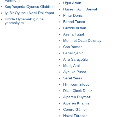
Varmıdır?
Uğur Aslan
Kaç Yaşında Oyuncu Olabilirim
Hüseyin Avni Danyal
İyi Bir Oyuncu Nasıl Rol Yapar
Pınar Deniz
Dizide Oynamak için ne
Birand Tunca
yapmalıyım
Güzide Arslan
Asena Tuğal
Mehmet Ozan Dolunay
Can Yaman
Bahar Şahin
Afra Saraçoğlu
Meriç Aral
Aybüke Pusat
Serel Yereli
Hilmicem intepe
Dilan Çiçek Deniz
Alperen Duymaz
Alperen Khamis
Cemre Gümeli
Hazal Türesan