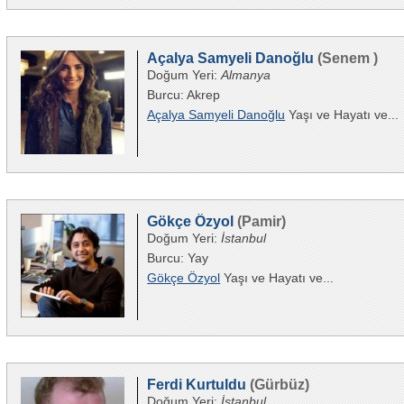
Açalya Samyeli Danoğlu
(Senem )
Doğum Yeri:
Almanya
Burcu: Akrep
Açalya Samyeli Danoğlu
Yaşı ve Hayatı ve...
Gökçe Özyol
(Pamir)
Doğum Yeri:
İstanbul
Burcu: Yay
Gökçe Özyol
Yaşı ve Hayatı ve...
Ferdi Kurtuldu
(Gürbüz)
Doğum Yeri:
İstanbul