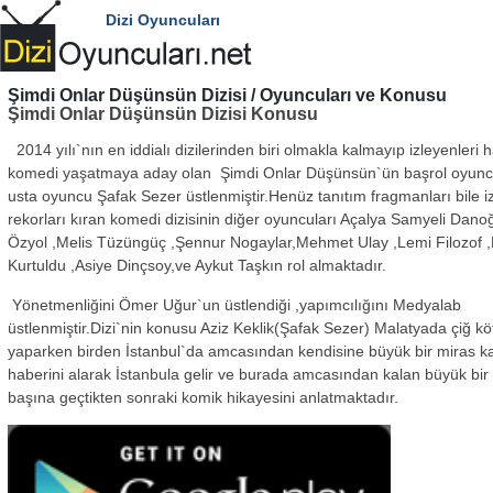
Dizi Oyuncuları
Şimdi Onlar Düşünsün
Dizisi / Oyuncuları ve Konusu
Şimdi Onlar Düşünsün Dizisi Konusu
2014 yılı`nın en iddialı dizilerinden biri olmakla kalmayıp izleyenleri h
komedi yaşatmaya aday olan Şimdi Onlar Düşünsün`ün başrol oyun
usta oyuncu Şafak Sezer üstlenmiştir.Henüz tanıtım fragmanları bile 
rekorları kıran komedi dizisinin diğer oyuncuları Açalya Samyeli Dan
Özyol ,Melis Tüzüngüç ,Şennur Nogaylar,Mehmet Ulay ,Lemi Filozof ,
Kurtuldu ,Asiye Dinçsoy,ve Aykut Taşkın rol almaktadır.
Yönetmenliğini Ömer Uğur`un üstlendiği ,yapımcılığını Medyalab
üstlenmiştir.Dizi`nin konusu Aziz Keklik(Şafak Sezer) Malatyada çiğ köf
yaparken birden İstanbul`da amcasından kendisine büyük bir miras ka
haberini alarak İstanbula gelir ve burada amcasından kalan büyük bir 
başına geçtikten sonraki komik hikayesini anlatmaktadır.