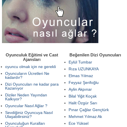
Oyunculuk Eğitimi ve Cast
Beğenilen Dizi Oyuncuları
Ajansları
Eylül Tumbar
oyuncu olmak için ne gerekli
Rıza UZUNKAYA
Oyuncuların Ücretleri Ne
Elmas Yılmaz
kadardır?
Feyyaz Şerifoğlu
Dizi Oyuncuları ne kadar para
Kazanıyor
Aylin Akpınar
Diziler Neden Yayından
Bilal Yiğit Koçak
Kalkıyor?
Halit Özgür Sarı
Oyuncular Nasıl Ağlar ?
Pınar Çağlar Gençtürk
Sevdiğiniz Oyuncuya Nasıl
Ulaşabilirsiniz?
Mehmet Yılmaz Ak
Oyunculuğun Kuralları
Ece Yüksel