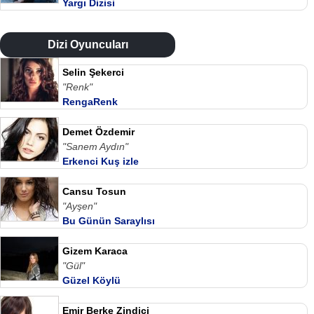
Yargı Dizisi
Dizi Oyuncuları
Selin Şekerci
"Renk"
RengaRenk
Demet Özdemir
"Sanem Aydın"
Erkenci Kuş izle
Cansu Tosun
"Ayşen"
Bu Günün Saraylısı
Gizem Karaca
"Gül"
Güzel Köylü
Emir Berke Zindici