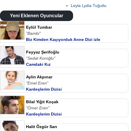
Leyla Lydia Tuğutlu
Yeni Eklenen Oyuncular
Eylül Tumbar
"Bambi"
Biz Kimden Kaçıyorduk Anne Dizi izle
Feyyaz Şerifoğlu
"Sedat Koroğlu"
Camdaki Kız
Aylin Akpınar
"Emel Eren"
Kardeşlerim Dizisi
Bilal Yiğit Koçak
"Ömer Eren"
Kardeşlerim Dizisi
Halit Özgür Sarı