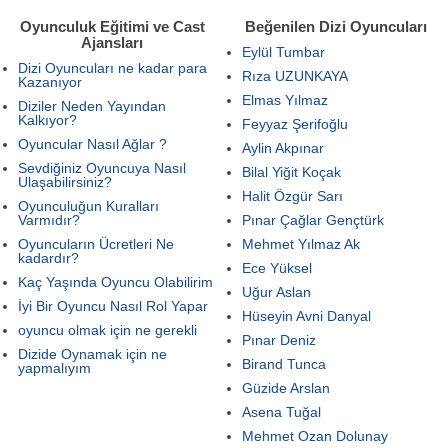
Oyunculuk Eğitimi ve Cast
Beğenilen Dizi Oyuncuları
Ajansları
Eylül Tumbar
Dizi Oyuncuları ne kadar para
Rıza UZUNKAYA
Kazanıyor
Elmas Yılmaz
Diziler Neden Yayından
Kalkıyor?
Feyyaz Şerifoğlu
Oyuncular Nasıl Ağlar ?
Aylin Akpınar
Sevdiğiniz Oyuncuya Nasıl
Bilal Yiğit Koçak
Ulaşabilirsiniz?
Halit Özgür Sarı
Oyunculuğun Kuralları
Varmıdır?
Pınar Çağlar Gençtürk
Oyuncuların Ücretleri Ne
Mehmet Yılmaz Ak
kadardır?
Ece Yüksel
Kaç Yaşında Oyuncu Olabilirim
Uğur Aslan
İyi Bir Oyuncu Nasıl Rol Yapar
Hüseyin Avni Danyal
oyuncu olmak için ne gerekli
Pınar Deniz
Dizide Oynamak için ne
Birand Tunca
yapmalıyım
Güzide Arslan
Asena Tuğal
Mehmet Ozan Dolunay