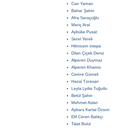
Can Yaman
Bahar Şahin
Afra Saraçoğlu
Meriç Aral
Aybüke Pusat
Serel Yereli
Hilmicem intepe
Dilan Çiçek Deniz
Alperen Duymaz
Alperen Khamis
Cemre Gümeli
Hazal Türesan
Leyla Lydia Tuğutlu
Betül Şahin
Mehmet Aslan
Aybars Kartal Özson
Elif Ceren Balıkçı
Talat Bulut