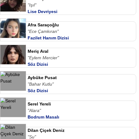
"Işıl"
Lise Devriyesi
Afra Saraçoğlu
"Ece Çamkıran"
Fazilet Hanım Dizisi
Meriç Aral
"Eylem Mercier"
Söz Dizisi
Aybüke Pusat
"Bahar Kutlu"
Söz Dizisi
Serel Yereli
"Alara"
Bodrum Masalı
Dilan Çiçek Deniz
"Su"