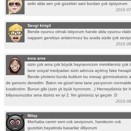
selin abla sen çok güzelsin sani burdan çok öpüyorum
2015-07
Sevgi kirigil
Bende oyuncu olmak istiyorum hande abla oyuncu olabi
nappam gerekiyo anlatırmısız bu arada sizde çok sevi
2015-08
esra arse
sizin çok ama çok büyük hayranınızım mimikleriniz çok ta
tane sosyal medyadan sizin adınıza açılmış fake hesapla
Bende yöntemi burda buldum bu mesajı görmiceksiniz 
de şansımı denedim. Bakın ne güzel tane tane yazıyorum normalde
kısaltırdım. Bunun gibi (szin çk byük hyrnınzm...) Herneydiziniz bir 
biliyosunuzdur ama diziniz en iyi 2. fim gününüz iyi geçsin :D
2015-08
Nilay
Merhaba canim seni cok seviyorum, handecim cok
guzelsin,hayatinda basarilar diliyorum