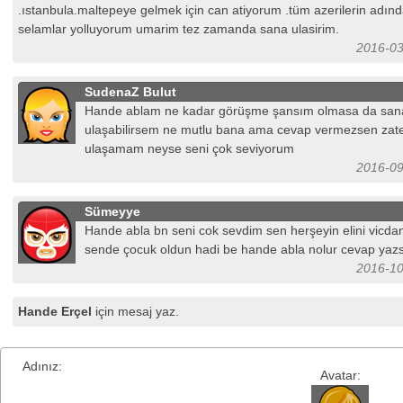
.ıstanbula.maltepeye gelmek için can atiyorum .tüm azerilerin adın
selamlar yolluyorum umarim tez zamanda sana ulasirim.
2016-03
SudenaZ Bulut
Hande ablam ne kadar görüşme şansım olmasa da san
ulaşabilirsem ne mutlu bana ama cevap vermezsen zate
ulaşamam neyse seni çok seviyorum
2016-09
Sümeyye
Hande abla bn seni cok sevdim sen herşeyin elini vicda
sende çocuk oldun hadi be hande abla nolur cevap yazs
2016-10
Hande Erçel
için mesaj yaz.
Adınız:
Avatar: