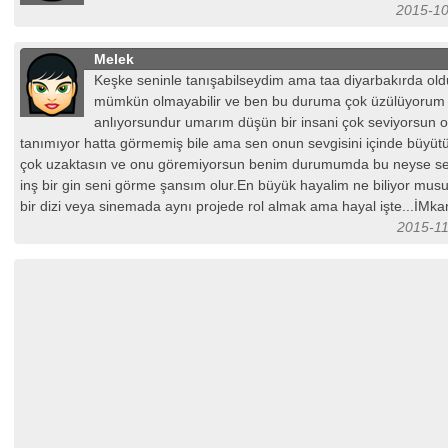
2015-10
Melek
Keşke seninle tanışabilseydim ama taa diyarbakırda ol
mümkün olmayabilir ve ben bu duruma çok üzülüyorum
anlıyorsundur umarım düşün bir insani çok seviyorsun o
tanımıyor hatta görmemiş bile ama sen onun sevgisini içinde büyü
çok uzaktasın ve onu göremiyorsun benim durumumda bu neyse se
inş bir gin seni görme şansım olur.En büyük hayalim ne biliyor mus
bir dizi veya sinemada aynı projede rol almak ama hayal işte...İMka
2015-11