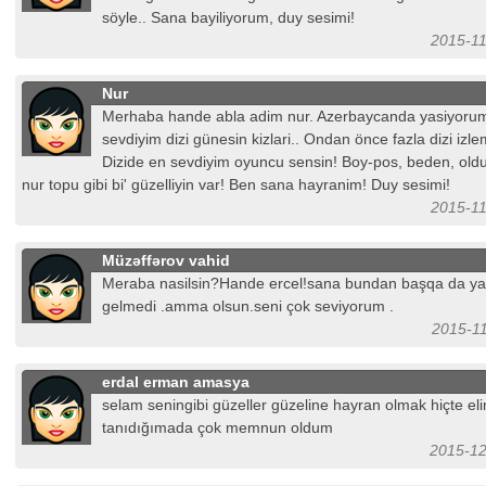
söyle.. Sana bayiliyorum, duy sesimi!
2015-11
Nur
Merhaba hande abla adim nur. Azerbaycanda yasiyoru
sevdiyim dizi günesin kizlari.. Ondan önce fazla dizi izl
Dizide en sevdiyim oyuncu sensin! Boy-pos, beden, olduk
nur topu gibi bi' güzelliyin var! Ben sana hayranim! Duy sesimi!
2015-11
Müzəffərov vahid
Meraba nasilsin?Hande ercel!sana bundan başqa da y
gelmedi .amma olsun.seni çok seviyorum .
2015-11
erdal erman amasya
selam seningibi güzeller güzeline hayran olmak hiçte el
tanıdığımada çok memnun oldum
2015-12