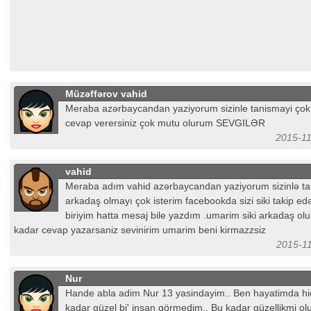
Müzəffərov vahid
Meraba azərbaycandan yaziyorum sizinle tanismayi çok 
cevap verersiniz çok mutu olurum SEVGILƏR
2015-11
vahid
Meraba adım vahid azərbaycandan yaziyorum sizinlə t
arkadaş olmayı çok isterim facebookda sizi siki takip e
biriyim hatta mesaj bile yazdım .umarim siki arkadaş olu
kadar cevap yazarsaniz sevinirim umarim beni kirmazzsiz
2015-11
Nur
Hande abla adim Nur 13 yasindayim.. Ben hayatimda hi
kadar güzel bi' insan görmedim.. Bu kadar güzellikmi olu