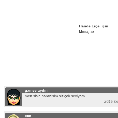
Hande Erçel için
Mesajlar
gamse aydın
men sisin haranlslm siziçok seviyom
2015-06
ece