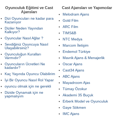
Oyunculuk Eğitimi ve Cast
Cast Ajansları ve Yapımcılar
Ajansları
Melodram Ajans
Dizi Oyuncuları ne kadar para
Gold Film
Kazanıyor
ARC Film
Diziler Neden Yayından
Kalkıyor?
TIMS&B
Oyuncular Nasıl Ağlar ?
NTC Medya
Sevdiğiniz Oyuncuya Nasıl
Marcom İletişim
Ulaşabilirsiniz?
Endemol Türkiye
Oyunculuğun Kuralları
Varmıdır?
Mavrik Ajans & Menajerlik
Oyuncuların Ücretleri Ne
Oscar Ajans
kadardır?
Cast34 Ajans
Kaç Yaşında Oyuncu Olabilirim
ABC Ajans
İyi Bir Oyuncu Nasıl Rol Yapar
Mayadroom Ajas
oyuncu olmak için ne gerekli
Tümay Özokur
Dizide Oynamak için ne
Akademi 35 Buçuk
yapmalıyım
Erberk Model ve Oyunculuk
Gaye Sökmen
IMC Ajans