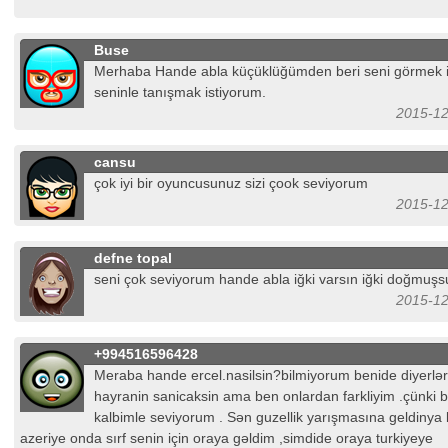
Buse
Merhaba Hande abla küçüklüğümden beri seni görmek 
seninle tanışmak istiyorum.
2015-12
cansu
çok iyi bir oyuncusunuz sizi çook seviyorum
2015-12
defne topal
seni çok seviyorum hande abla iğki varsın iğki doğmuş
2015-12
+994516596428
Meraba hande ercel.nasilsin?bilmiyorum benide diyerləri
hayranin sanicaksin ama ben onlardan farkliyim .çünki 
kalbimle seviyorum . Sən guzellik yarışmasına geldinya
azeriye onda sırf senin için oraya gəldim ,simdide oraya turkiyeye