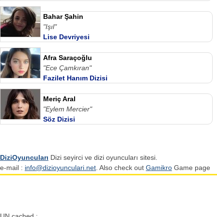
Bahar Şahin
"Işıl"
Lise Devriyesi
Afra Saraçoğlu
"Ece Çamkıran"
Fazilet Hanım Dizisi
Meriç Aral
"Eylem Mercier"
Söz Dizisi
DiziOyuncuları
Dizi seyirci ve dizi oyuncuları sitesi.
e-mail :
info@dizioyunculari.net
. Also check out
Gamikro
Game page
UN cached :