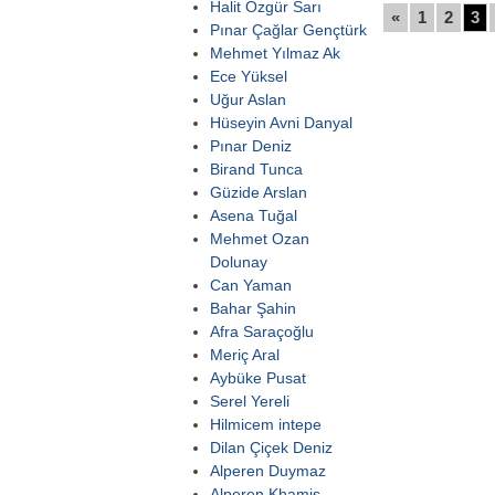
Halit Özgür Sarı
«
1
2
3
Pınar Çağlar Gençtürk
Mehmet Yılmaz Ak
Ece Yüksel
Uğur Aslan
Hüseyin Avni Danyal
Pınar Deniz
Birand Tunca
Güzide Arslan
Asena Tuğal
Mehmet Ozan
Dolunay
Can Yaman
Bahar Şahin
Afra Saraçoğlu
Meriç Aral
Aybüke Pusat
Serel Yereli
Hilmicem intepe
Dilan Çiçek Deniz
Alperen Duymaz
Alperen Khamis