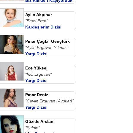
Biz Kimden Kaçıyorduk
Anne Dizi izle
Aylin Akpınar
"Emel Eren"
Kardeşlerim Dizisi
Pınar Çağlar Gençtürk
"Aylin Erguvan Yılmaz"
Yargı Dizisi
Ece Yüksel
"İnci Erguvan"
Yargı Dizisi
Pınar Deniz
"Ceylin Erguvan (Avukat)"
Yargı Dizisi
Güzide Arslan
"Şelale"