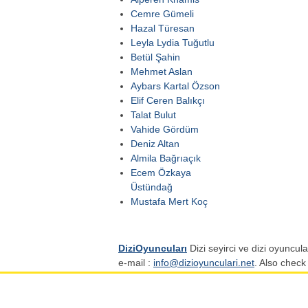
Cemre Gümeli
Hazal Türesan
Leyla Lydia Tuğutlu
Betül Şahin
Mehmet Aslan
Aybars Kartal Özson
Elif Ceren Balıkçı
Talat Bulut
Vahide Gördüm
Deniz Altan
Almila Bağrıaçık
Ecem Özkaya
Üstündağ
Mustafa Mert Koç
DiziOyuncuları
Dizi seyirci ve dizi oyuncular
e-mail :
info@dizioyunculari.net
. Also check