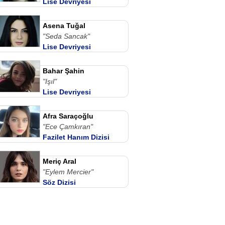
Lise Devriyesi
Asena Tuğal
"Seda Sancak"
Lise Devriyesi
Bahar Şahin
"Işıl"
Lise Devriyesi
Afra Saraçoğlu
"Ece Çamkıran"
Fazilet Hanım Dizisi
Meriç Aral
"Eylem Mercier"
Söz Dizisi