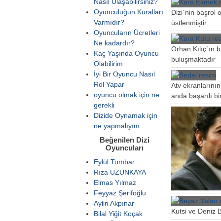
Nasıl Ulaşabilirsiniz?
Oyunculuğun Kuralları
Dizi`nin başrol
Varmıdır?
üstlenmiştir.
Oyuncuların Ücretleri
Ne kadardır?
Orhan Kılıç`ın b
Kaç Yaşında Oyuncu
buluşmaktadır
Olabilirim
İyi Bir Oyuncu Nasıl
Rol Yapar
Atv ekranlarının 
oyuncu olmak için ne
anda başarılı bir
gerekli
Dizide Oynamak için
ne yapmalıyım
Beğenilen Dizi
Oyuncuları
Eylül Tumbar
Rıza UZUNKAYA
Elmas Yılmaz
Feyyaz Şerifoğlu
Aylin Akpınar
Kutsi ve Deniz B
Bilal Yiğit Koçak