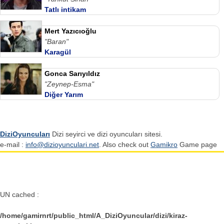
Tatlı intikam
Mert Yazıcıoğlu
"Baran"
Karagül
Gonca Sarıyıldız
"Zeynep-Esma"
Diğer Yarım
DiziOyuncuları
Dizi seyirci ve dizi oyuncuları sitesi.
e-mail :
info@dizioyunculari.net
. Also check out
Gamikro
Game page
UN cached :
/home/gamirnrt/public_html/A_DiziOyuncular/dizi/kiraz-