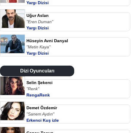
Yargı Dizisi
Uğur Aslan
"Eren Duman"
Yargı Dizisi
Hüseyin Avni Danyal
"Metin Kaya"
Yargı Dizisi
Dizi Oyuncuları
Selin Şekerci
"Renk"
RengaRenk
Demet Özdemir
"Sanem Aydın"
Erkenci Kuş izle
Cansu Tosun