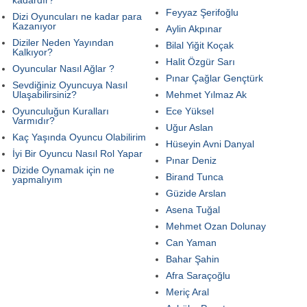
Feyyaz Şerifoğlu
Dizi Oyuncuları ne kadar para
Kazanıyor
Aylin Akpınar
Diziler Neden Yayından
Bilal Yiğit Koçak
Kalkıyor?
Halit Özgür Sarı
Oyuncular Nasıl Ağlar ?
Pınar Çağlar Gençtürk
Sevdiğiniz Oyuncuya Nasıl
Ulaşabilirsiniz?
Mehmet Yılmaz Ak
Oyunculuğun Kuralları
Ece Yüksel
Varmıdır?
Uğur Aslan
Kaç Yaşında Oyuncu Olabilirim
Hüseyin Avni Danyal
İyi Bir Oyuncu Nasıl Rol Yapar
Pınar Deniz
Dizide Oynamak için ne
Birand Tunca
yapmalıyım
Güzide Arslan
Asena Tuğal
Mehmet Ozan Dolunay
Can Yaman
Bahar Şahin
Afra Saraçoğlu
Meriç Aral