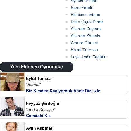
Aybüke Pusat
Serel Yereli
Hilmicem intepe
Dilan Çiçek Deniz
Alperen Duymaz
Alperen Khamis
Cemre Gümeli
Hazal Türesan
Leyla Lydia Tuğutlu
Yeni Eklenen Oyuncular
Eylül Tumbar
"Bambi"
Biz Kimden Kaçıyorduk Anne Dizi izle
Feyyaz Şerifoğlu
"Sedat Koroğlu"
Camdaki Kız
Aylin Akpınar