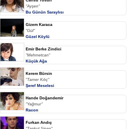
"Ayşen"
Bu Günün Saraylısı
Gizem Karaca
"Gül"
Güzel Köylü
Emir Berke Zindici
"Mehmetcan"
Küçük Ağa
Kerem Bürsin
"Tamer Kılıç"
Şeref Meselesi
Hande Doğandemir
"Yağmur"
Racon
Furkan Andıç
"Tankut Sinan"