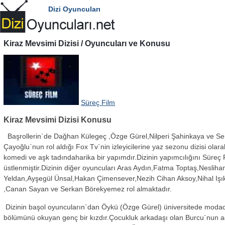
Dizi Oyuncuları
Kiraz Mevsimi
Dizisi / Oyuncuları ve Konusu
Süreç Film
Kiraz Mevsimi Dizisi Konusu
Başrollerin`de Dağhan Külegeç ,Özge Gürel,Nilperi Şahinkaya ve S
Çayoğlu`nun rol aldığı Fox Tv`nin izleyicilerine yaz sezonu dizisi ola
komedi ve aşk tadındaharika bir yapımdır.Dizinin yapımcılığını Süreç 
üstlenmiştir.Dizinin diğer oyuncuları Aras Aydın,Fatma Toptaş,Nesliha
Yeldan,Ayşegül Ünsal,Hakan Çimensever,Nezih Cihan Aksoy,Nihal Işı
,Canan Sayan ve Serkan Börekyemez rol almaktadır.
Dizinin başol oyuncuların`dan Öykü (Özge Gürel) üniversitede modac
bölümünü okuyan genç bir kızdır.Çocukluk arkadaşı olan Burcu`nun 