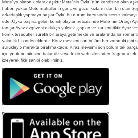
Mete`ye platonik olarak aşıktır.Mete`nin Öykü`nün kendisine olan aşk
haberi yoktur.Mete mahallenin genç ve güzel kızların`dan biri olan Şe
arkadaşlık yapmaya başlar.Öykü bu durum karşısında sessiz kalmayı 
eder.Öykü başına gelen komik olaylar neticesinde Mete`nin Ortağı Aya
tanışır.Ayaz özgüveni oldukça yüksek ,çapkın ve karizmatiktir.Ayaz v
komik tesadüfler sürekli bir araya getirmekte ve aralarında bir romanti
yakınlık hissedeceklerdir. Kiraz mevsimi son bölüm her zamanki gibi se
sürükleyip merakta bırakmaktadır. Kiraz mevsimi son bölüm tek parça
için youtube sitesine bakabilir veya foxtv web sitesinden fragmanı tek
izleyerek fikir sahibi olabilirsiniz.